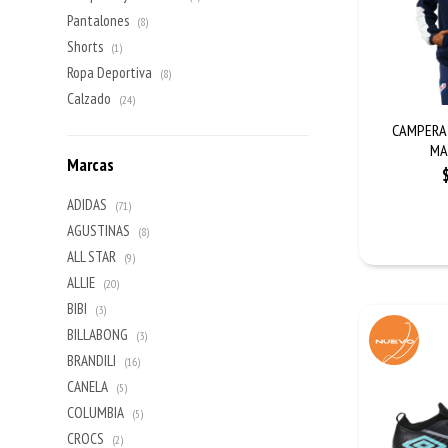
Pantalones
(8)
Shorts
(1)
Ropa Deportiva
(8)
Calzado
(24)
CAMPERA 
MA
Marcas
ADIDAS
(71)
AGUSTINAS
(8)
ALL STAR
(9)
ALLIE
(20)
BIBI
(3)
BILLABONG
(3)
BRANDILI
(16)
CANELA
(5)
COLUMBIA
(5)
CROCS
(2)