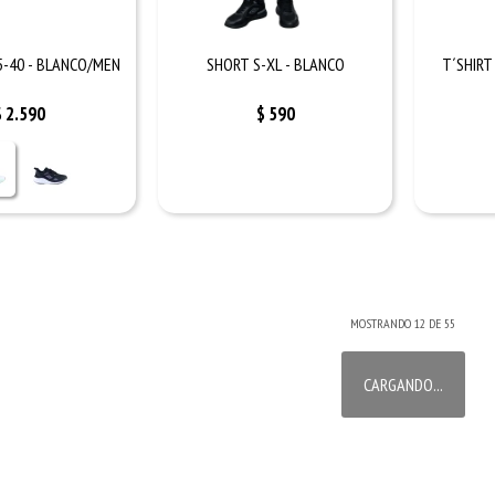
5-40 - BLANCO/MEN
SHORT S-XL - BLANCO
T´SHIRT
$
2.590
$
590
MOSTRANDO
12
DE
55