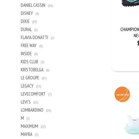
DANIEL CASSIN
(16)
DISNEY
(4)
DIXIE
(19)
CHAMPION
DURAL
(1)
NE
FLAVIA DONATTI
(2)
FREE WAY
(8)
INSIDE
(4)
KIDS CLUB
(3)
KRISTOBELGA
(6)
LE GROUPE
(87)
LEGACY
(23)
LEVECOMFORT
(7)
LEVI'S
(15)
LOMBARDINO
(10)
M
(1)
MAXIMUM
(22)
MAYRA
(3)