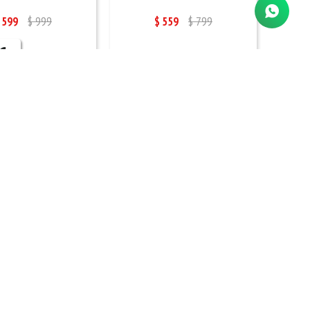
599
$
999
$
559
$
799
O 35-40 - BEIGE
ZUECO 35-40 - CAMEL
639
$
799
$
639
$
799