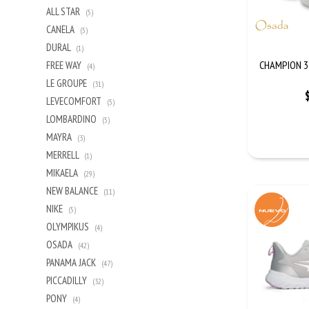
ALL STAR
(5)
CANELA
(5)
DURAL
(1)
CHAMPION 3
FREE WAY
(4)
LE GROUPE
(31)
LEVECOMFORT
(5)
LOMBARDINO
(5)
MAYRA
(3)
MERRELL
(1)
MIKAELA
(29)
NEW BALANCE
(11)
NIKE
(5)
OLYMPIKUS
(4)
OSADA
(42)
PANAMA JACK
(47)
PICCADILLY
(32)
PONY
(4)