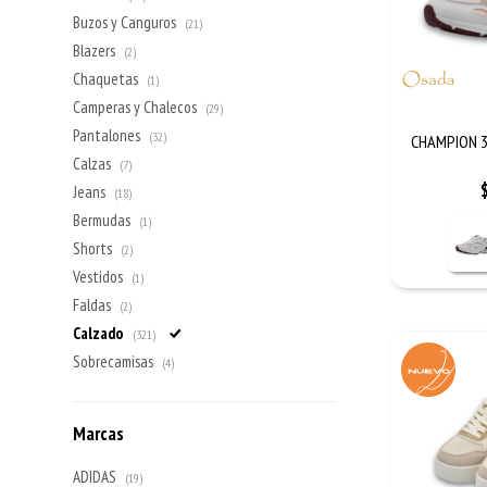
Buzos y Canguros
(21)
Blazers
(2)
Chaquetas
(1)
Camperas y Chalecos
(29)
Pantalones
(32)
CHAMPION 3
Calzas
(7)
Jeans
(18)
Bermudas
(1)
Shorts
(2)
Vestidos
(1)
Faldas
(2)
Calzado
(321)
Sobrecamisas
(4)
Marcas
ADIDAS
(19)