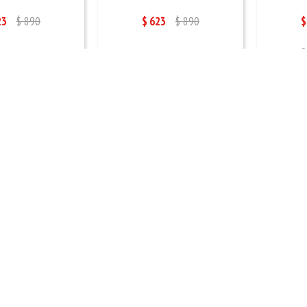
23
$
890
$
623
$
890
$
5-40 - BEIGE
BOTA 35-40 - BEIGE
ZUEC
9
$
1.199
$
539
$
899
$