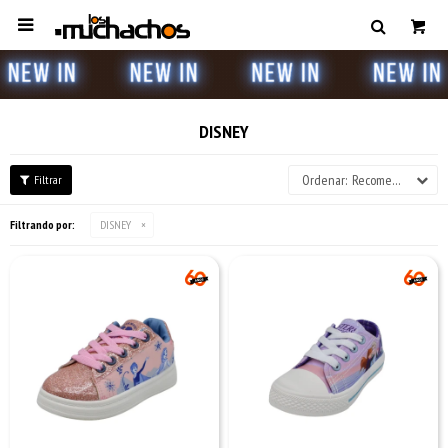

DISNEY
Recomendados
Filtrando por:
DISNEY