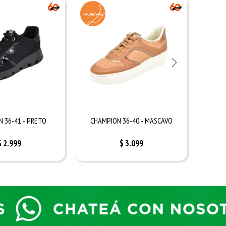
 36-41 - PRETO
CHAMPION 36-40 - MASCAVO
CHA
$
2.999
$
3.099