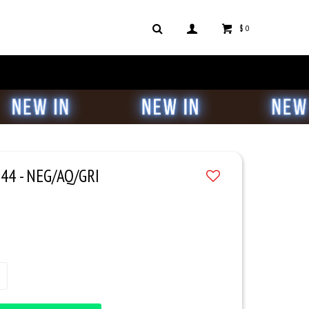
$
0
4 - NEG/AQ/GRI