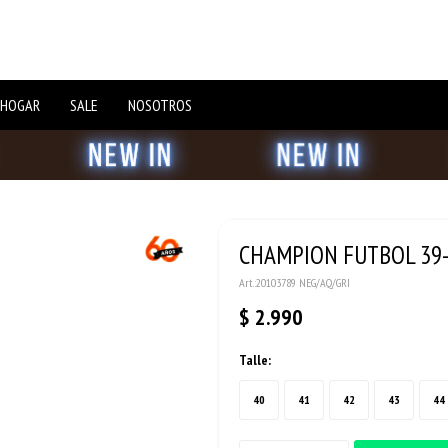
 HOGAR
SALE
NOSOTROS
CHAMPION FUTBOL 39-4
20103789 NEG/AQ/GRI
$
2.990
Talle:
40
41
42
43
44