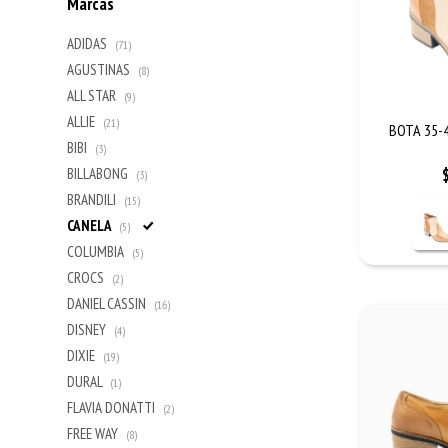
Marcas
ADIDAS
(71)
AGUSTINAS
(8)
ALL STAR
(9)
ALLIE
(21)
BOTA 35-
BIBI
(3)
BILLABONG
(3)
BRANDILI
(15)
CANELA
(5)
COLUMBIA
(5)
CROCS
(2)
DANIEL CASSIN
(16)
DISNEY
(4)
DIXIE
(19)
DURAL
(1)
FLAVIA DONATTI
(2)
FREE WAY
(8)