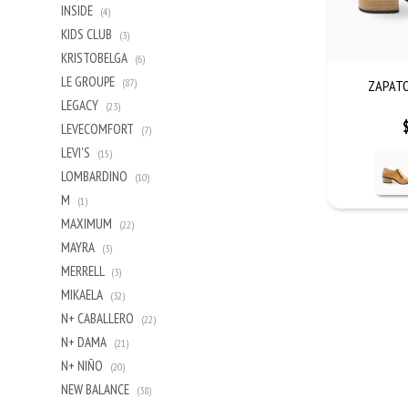
INSIDE
(4)
KIDS CLUB
(3)
KRISTOBELGA
(6)
LE GROUPE
(87)
ZAPATO
LEGACY
(23)
LEVECOMFORT
(7)
LEVI'S
(15)
LOMBARDINO
(10)
M
(1)
MAXIMUM
(22)
MAYRA
(3)
MERRELL
(3)
MIKAELA
(32)
N+ CABALLERO
(22)
N+ DAMA
(21)
N+ NIÑO
(20)
NEW BALANCE
(38)