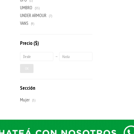
(1)
UMBRO
(55)
UNDER ARMOUR
(7)
VANS
(9)
Precio
($)
OK
Sección
Mujer
(5)