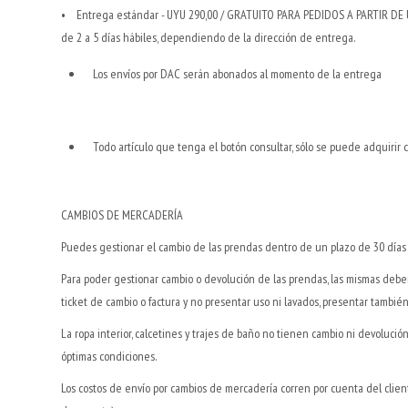
• Entrega estándar - UYU 290,00 / GRATUITO PARA PEDIDOS A PARTIR DE UYU 
de 2 a 5 días hábiles, dependiendo de la dirección de entrega.
Los envíos por DAC serán abonados al momento de la entrega
Todo artículo que tenga el botón consultar, sólo se puede adquirir 
CAMBIOS DE MERCADERÍA
Puedes gestionar el cambio de las prendas dentro de un plazo de 30 días
Para poder gestionar cambio o devolución de las prendas, las mismas debe
ticket de cambio o factura y no presentar uso ni lavados, presentar también
La ropa interior, calcetines y trajes de baño no tienen cambio ni devoluc
óptimas condiciones.
Los costos de envío por cambios de mercadería corren por cuenta del cliente,