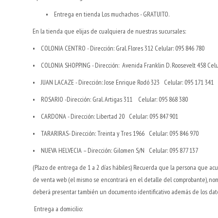
• Entrega en tienda Los muchachos - GRATUITO.
En la tienda que elijas de cualquiera de nuestras sucursales:
• COLONIA CENTRO - Dirección: Gral. Flores 312 Celular: 095 846 780
• COLONIA SHOPPING - Dirección: Avenida Franklin D. Roosevelt 458 Celul
• JUAN LACAZE - Dirección: Jose Enrique Rodó 323 Celular: 095 171 341
• ROSARIO -Dirección: Gral. Artigas 311 Celular: 095 868 380
• CARDONA - Dirección: Libertad 20 Celular: 095 847 901
• TARARIRAS- Dirección: Treinta y Tres 1966 Celular: 095 846 970
• NUEVA HELVECIA – Dirección: Gilomen S/N Celular: 095 877 137
(Plazo de entrega de 1 a 2 días hábiles) Recuerda que la persona que ac
de venta web (el mismo se encontrará en el detalle del comprobante), nomb
deberá presentar también un documento identificativo además de los dato
Entrega a domicilio: