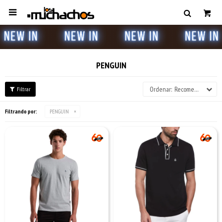

PENGUIN
Recomendados
Filtrando por:
PENGUIN