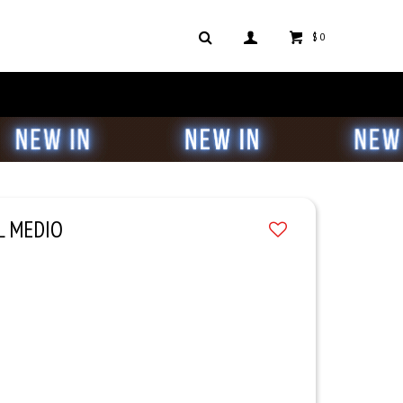
$
0
UL MEDIO