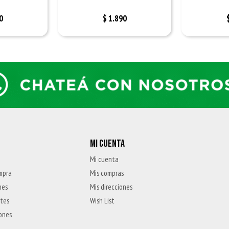
0
$
1.890
MI CUENTA
Mi cuenta
mpra
Mis compras
nes
Mis direcciones
ntes
Wish List
iones