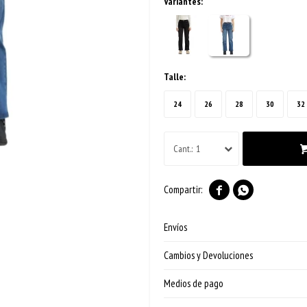
Variantes:
Talle:
24
26
28
30
32
1


Envíos
Cambios y Devoluciones
Medios de pago