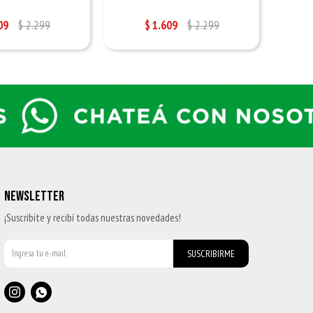
09
$
2.299
$
1.609
$
2.299
NEWSLETTER
¡Suscribite y recibí todas nuestras novedades!
SUSCRIBIRME

