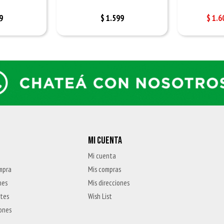
9
$
1.599
$
1.6
MI CUENTA
Mi cuenta
mpra
Mis compras
nes
Mis direcciones
ntes
Wish List
iones