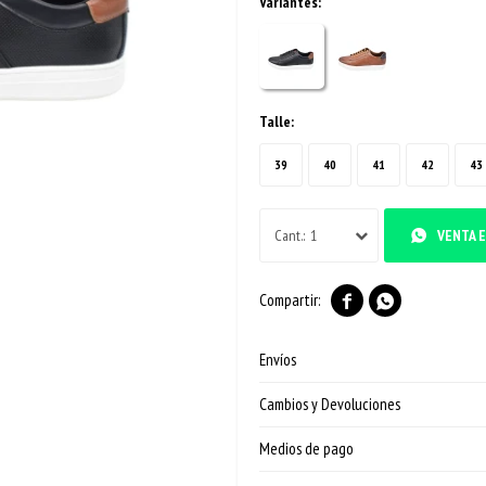
Variantes:
Talle:
39
40
41
42
43
1
VENTA E


Envíos
Cambios y Devoluciones
Medios de pago