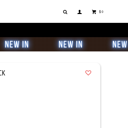
$
0
CK