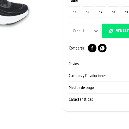
Talle:
35
36
37
38
39
1
VENTA E


Envíos
Cambios y Devoluciones
Medios de pago
Características