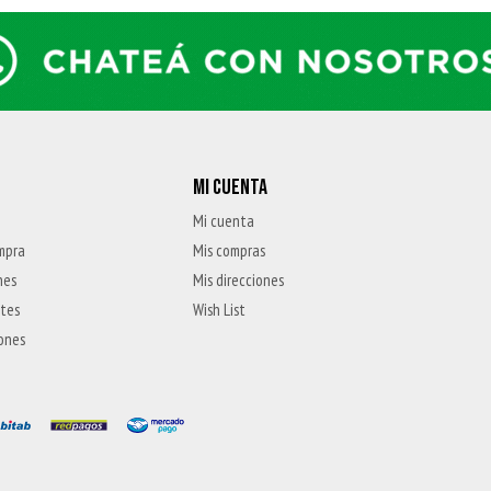
MI CUENTA
Mi cuenta
mpra
Mis compras
nes
Mis direcciones
ntes
Wish List
iones