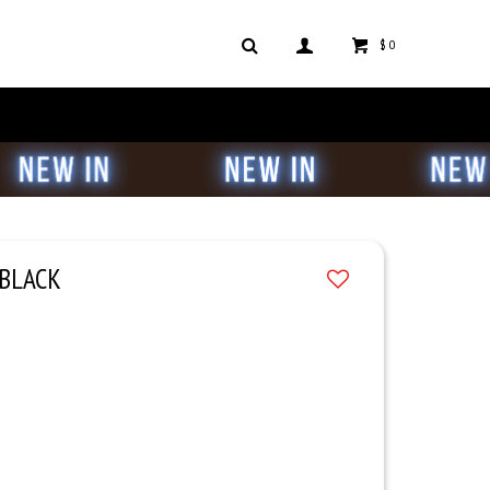
$
0
 BLACK