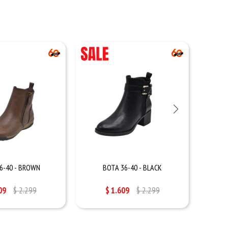
6-40 - BROWN
BOTA 36-40 - BLACK
09
$
2.299
$
1.609
$
2.299