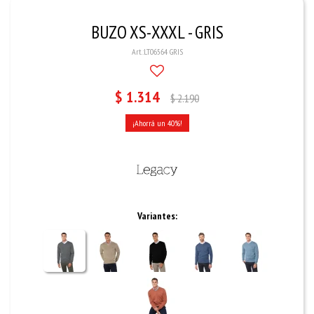
BUZO XS-XXXL - GRIS
LT06564 GRIS
$
1.314
$
2.190
40
Variantes: