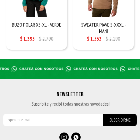
BUZO POLAR XS-XL - VERDE
SWEATER PIAVE S-XXXL -
MANI
$
1.395
$
2.790
$
1.533
$
2.190
NEWSLETTER
¡Suscribite y recibí todas nuestras novedades!
SUSCRIBIRME

