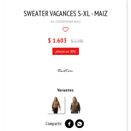
SWEATER VACANCES S-XL - MAIZ
226208705404 MAIZ
$
1.603
$
2.290
30
Variantes:

