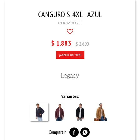
CANGURO S-4XL - AZUL
LC05568 AZUL
$
1.883
$
2.690
30
Variantes:

