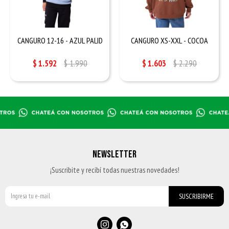
CANGURO 12-16 - AZUL PALID
CANGURO XS-XXL - COCOA
$
1.592
$
1.990
$
1.603
$
2.290
NEWSLETTER
¡Suscribite y recibí todas nuestras novedades!
SUSCRIBIRME

