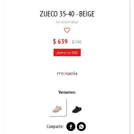
ZUECO 35-40 - BEIGE
JG-6547 BEIGE
$
639
$
799
20
Variantes:

