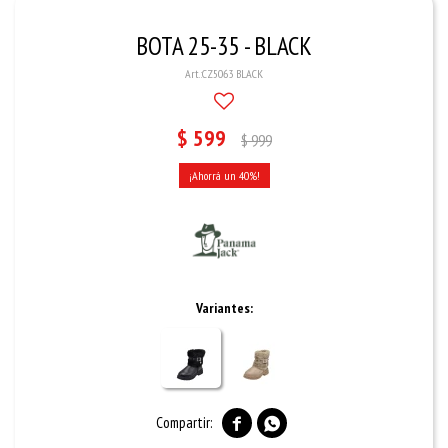
BOTA 25-35 - BLACK
CZ5063 BLACK
$
599
$
999
40
Variantes:

