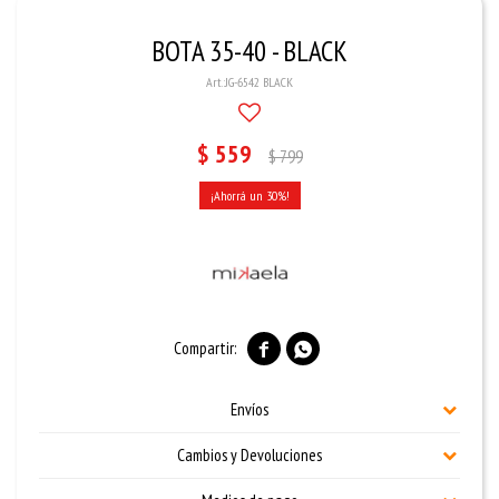
BOTA 35-40 - BLACK
JG-6542 BLACK
$
559
$
799
30


Envíos
Cambios y Devoluciones