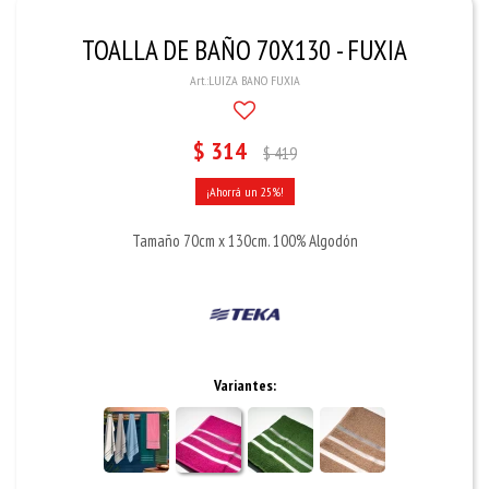
TOALLA DE BAÑO 70X130 - FUXIA
LUIZA BANO FUXIA
$
314
$
419
25
Tamaño 70cm x 130cm. 100% Algodón
Variantes: