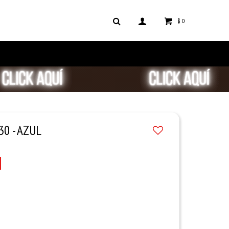
$
0
0 - AZUL