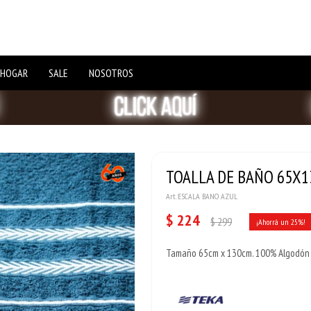
 HOGAR
SALE
NOSOTROS
TOALLA DE BAÑO 65X13
ESCALA BANO AZUL
$
224
$
299
25
Tamaño 65cm x 130cm. 100% Algodón