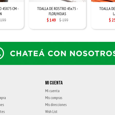
 45X75 CM -
TOALLA DE ROSTRO 45x75 -
TOALLA DE
N
FLOR/HOJAS
L
199
$
149
$
199
$
2
MI CUENTA
Mi cuenta
mpra
Mis compras
nes
Mis direcciones
ntes
Wish List