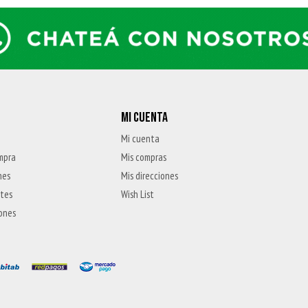
MI CUENTA
Mi cuenta
mpra
Mis compras
nes
Mis direcciones
ntes
Wish List
iones