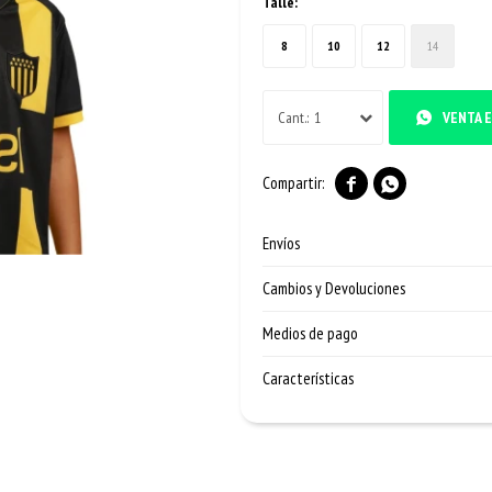
Talle:
8
10
12
14
1
VENTA E


Envíos
Cambios y Devoluciones
Medios de pago
Características