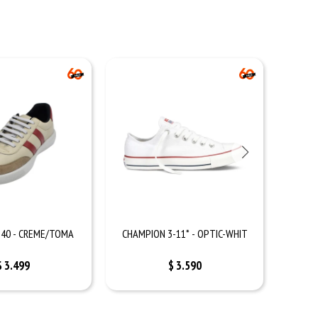
-40 - CREME/TOMA
CHAMPION 3-11* - OPTIC-WHIT
CHAMP
$
3.499
$
3.590