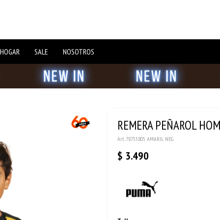
 HOGAR
SALE
NOSOTROS
REMERA PEÑAROL HOME
78755805 AMARIL NEG
$
3.490