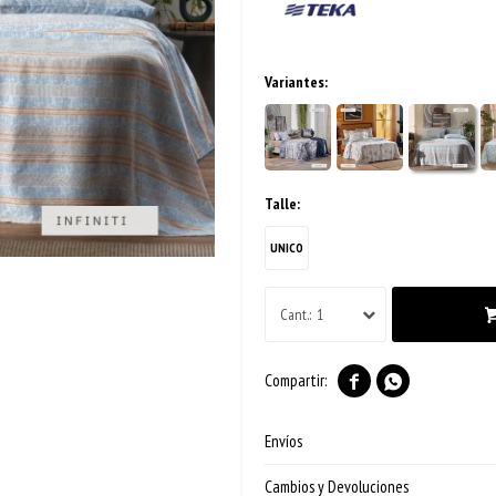
Variantes:
Talle:
UNICO
1


Envíos
Cambios y Devoluciones