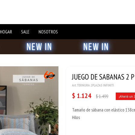
 HOGAR
SALE
NOSOTROS
JUEGO DE SABANAS 2 PL
TERNURA 2PLAZAS INFINITI
$
1.124
$
1.499
Tamaño de sábana con elástico 138cm
Hilos