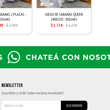
ABANAS 2 PLAZAS -
JUEGO DE SABANAS QUEEN
JUEGO 
BOLHAS
240X250 - BOLHAS
99
$
1.999
$
1.724
$
2.299
NEWSLETTER
¡Suscribite y recibí todas nuestras novedades!
SUSCRIBIRME