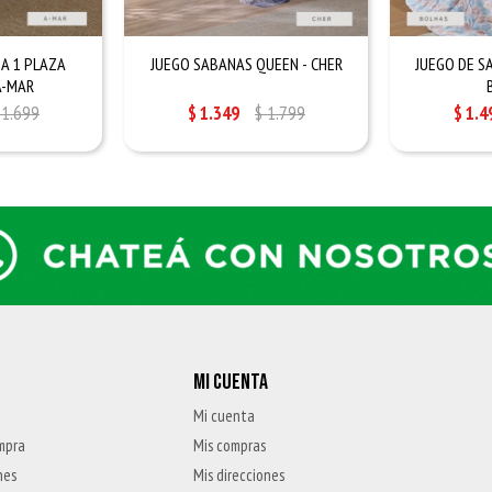
A 1 PLAZA
JUEGO SABANAS QUEEN - CHER
JUEGO DE S
A-MAR
1.699
$
1.349
$
1.799
$
1.4
MI CUENTA
Mi cuenta
mpra
Mis compras
nes
Mis direcciones