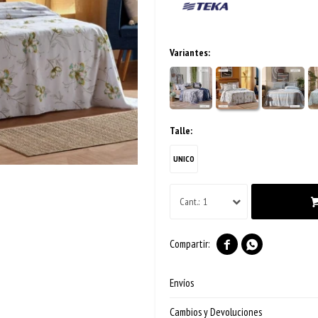
Variantes:
Talle:
UNICO
1


Envíos
Cambios y Devoluciones