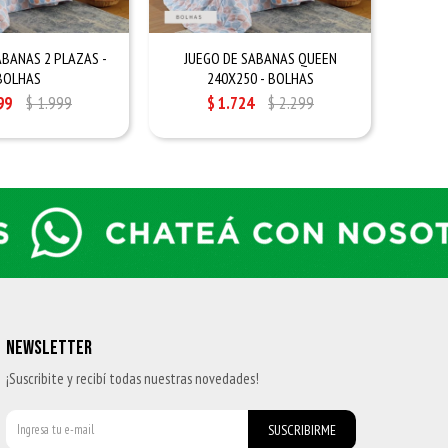
ABANAS 2 PLAZAS -
JUEGO DE SABANAS QUEEN
JUEGO 
BOLHAS
240X250 - BOLHAS
99
$
1.999
$
1.724
$
2.299
NEWSLETTER
¡Suscribite y recibí todas nuestras novedades!
SUSCRIBIRME