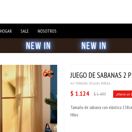
 HOGAR
SALE
NOSOTROS
JUEGO DE SABANAS 2 P
TERNURA 2PLAZAS PEROLA
$
1.124
$
1.499
Tamaño de sábana con elástico 138cm
Hilos