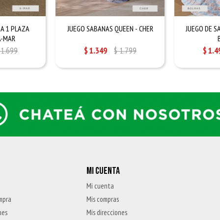
A 1 PLAZA
JUEGO SABANAS QUEEN - CHER
JUEGO DE S
A-MAR
1.699
$
1.349
$
1.799
$
1.4
MI CUENTA
Mi cuenta
mpra
Mis compras
nes
Mis direcciones