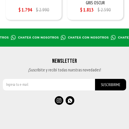
GRIS OSCUR
$
1.794
$
2.990
$
1.813
$
2.590
NEWSLETTER
¡Suscribite y recibí todas nuestras novedades!
SUSCRIBIRME

