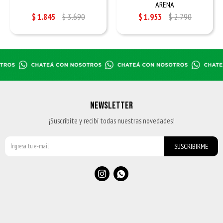
ARENA
$
1.845
$
3.690
$
1.953
$
2.790
NEWSLETTER
¡Suscribite y recibí todas nuestras novedades!
SUSCRIBIRME

