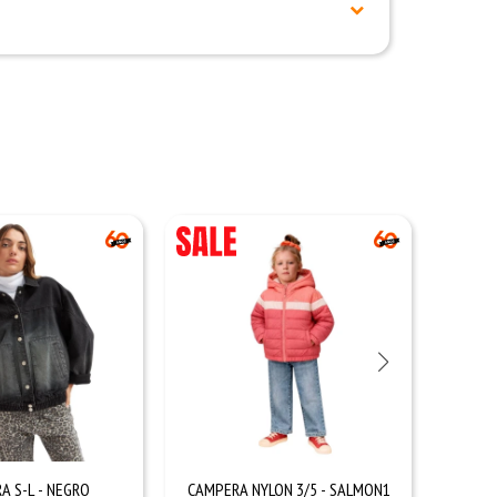
A S-L - NEGRO
CAMPERA NYLON 3/5 - SALMON1
C