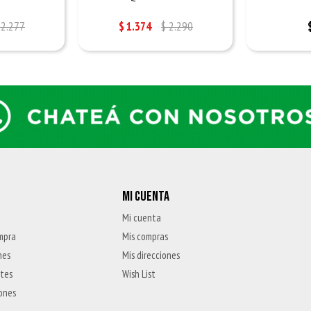
2.277
$
1.374
$
2.290
MI CUENTA
Mi cuenta
mpra
Mis compras
nes
Mis direcciones
ntes
Wish List
iones