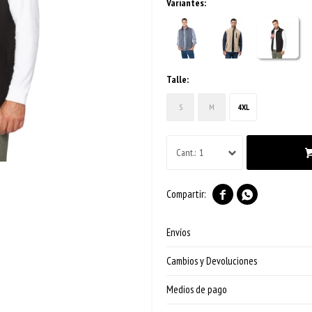
Variantes:
Talle:
S
M
4XL
1


Envíos
Cambios y Devoluciones
Medios de pago