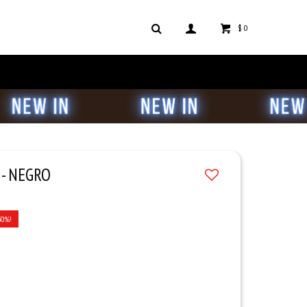
$
0
 - NEGRO
30