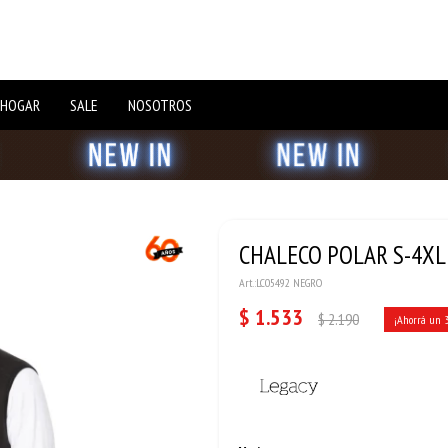
 HOGAR
SALE
NOSOTROS
CHALECO POLAR S-4XL
LC05492 NEGRO
$
1.533
$
2.190