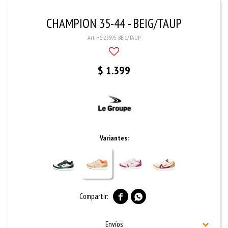
CHAMPION 35-44 - BEIG/TAUP
HS-25595 BEIG/TAUP
$
1.399
Variantes:


Envíos