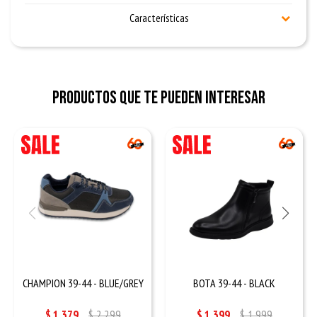
Características
Productos que te pueden interesar
CHAMPION 39-44 - BLUE/GREY
BOTA 39-44 - BLACK
$
1.379
$
2.299
$
1.399
$
1.999