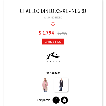
CHALECO DINLO XS-XL - NEGRO
DINLO NEGRO
$
1.794
$
2.990
40
Variantes:

