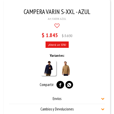
CAMPERA VARIN S-XXL - AZUL
VARIN AZUL
$
1.845
$
3.690
50
Variantes:


Envíos
Cambios y Devoluciones