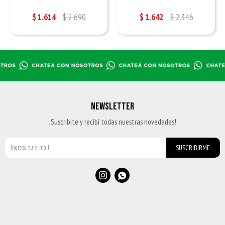
$
1.614
$
2.690
$
1.642
$
2.346
NEWSLETTER
¡Suscribite y recibí todas nuestras novedades!
SUSCRIBIRME

