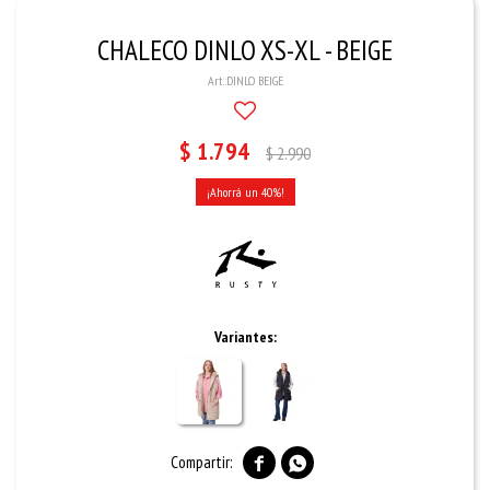
CHALECO DINLO XS-XL - BEIGE
DINLO BEIGE
$
1.794
$
2.990
40
Variantes:

