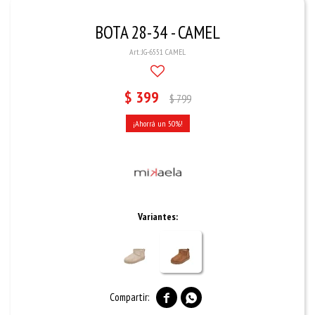
BOTA 28-34 - CAMEL
JG-6551 CAMEL
$
399
$
799
50
Variantes:

