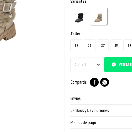
Variantes:
Talle:
25
26
27
28
29
1
VENTA E


Envíos
Cambios y Devoluciones
Medios de pago