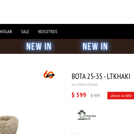
 HOGAR
SALE
NOSOTROS
BOTA 25-35 - LTKHAKI
CZ5063 LTKHAKI
$
599
$
999
40