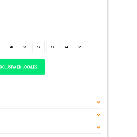
30
31
32
33
34
35
XCLUSIVA EN LOCALES