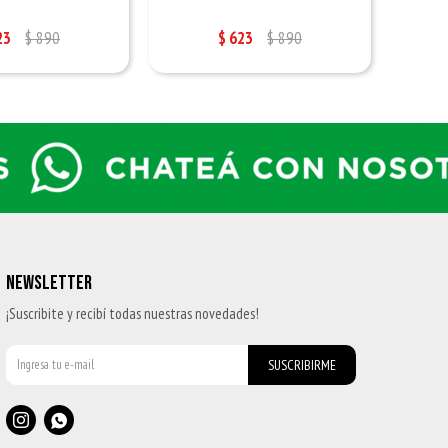
23
$
890
$
623
$
890
NEWSLETTER
¡Suscribite y recibí todas nuestras novedades!
SUSCRIBIRME

