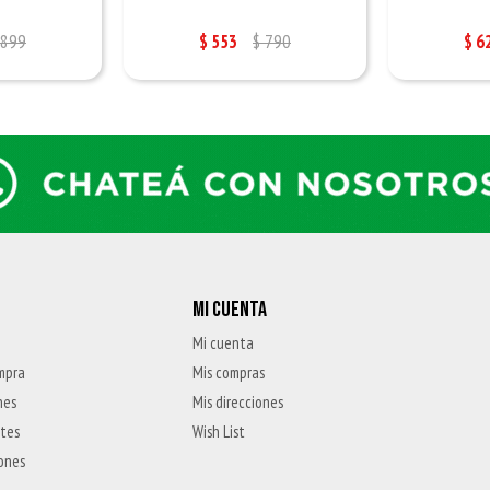
899
$
553
$
790
$
6
MI CUENTA
Mi cuenta
mpra
Mis compras
nes
Mis direcciones
ntes
Wish List
iones