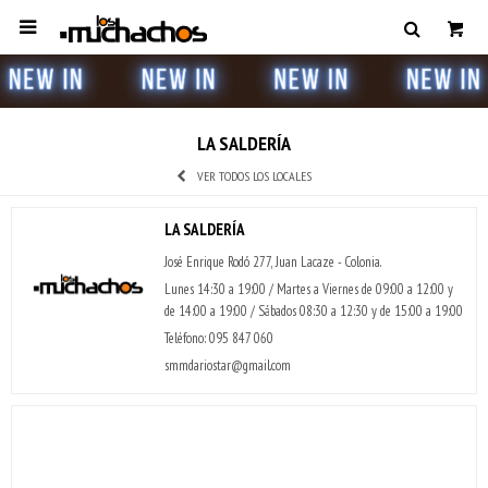

LA SALDERÍA
VER TODOS LOS LOCALES
LA SALDERÍA
José Enrique Rodó 277, Juan Lacaze - Colonia.
Lunes 14:30 a 19:00 / Martes a Viernes de 09:00 a 12:00 y
de 14:00 a 19:00 / Sábados 08:30 a 12:30 y de 15:00 a 19:00
Teléfono: 095 847 060
smmdariostar@gmail.com