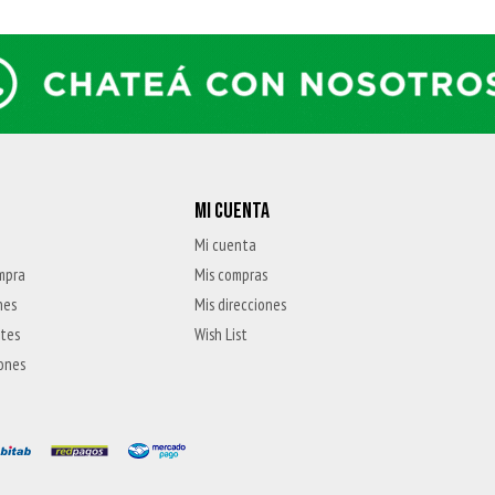
MI CUENTA
Mi cuenta
mpra
Mis compras
nes
Mis direcciones
ntes
Wish List
iones