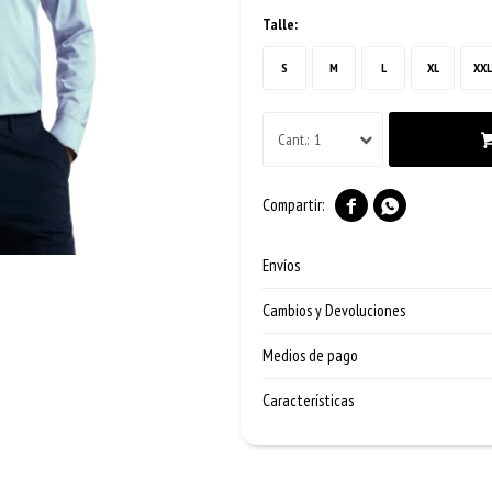
Talle:
S
M
L
XL
XXL
1


Envíos
Cambios y Devoluciones
Medios de pago
Características