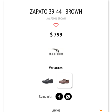
ZAPATO 39-44 - BROWN
F2061 BROWN
$
799
Variantes:


Envíos