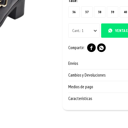
Talle:
36
37
38
39
40
1
VENTA E


Envíos
Cambios y Devoluciones
Medios de pago
Características