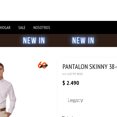
 HOGAR
SALE
NOSOTROS
PANTALON SKINNY 38-6
LL05799 BEIGE
$
2.490