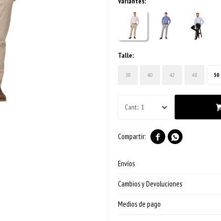
Variantes:
Talle:
38
40
42
48
50
1


Envíos
Cambios y Devoluciones
Medios de pago