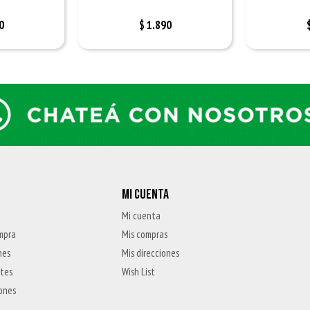
0
$
1.890
MI CUENTA
Mi cuenta
mpra
Mis compras
nes
Mis direcciones
ntes
Wish List
iones