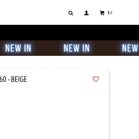
$
0
0 - BEIGE