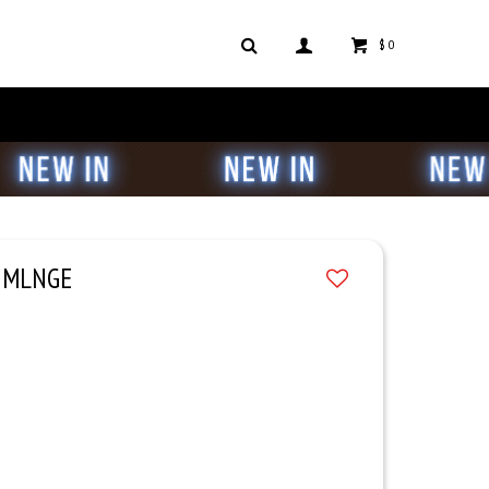
$
0
S MLNGE