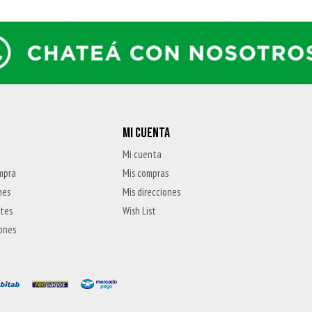
MI CUENTA
Mi cuenta
mpra
Mis compras
nes
Mis direcciones
ntes
Wish List
iones