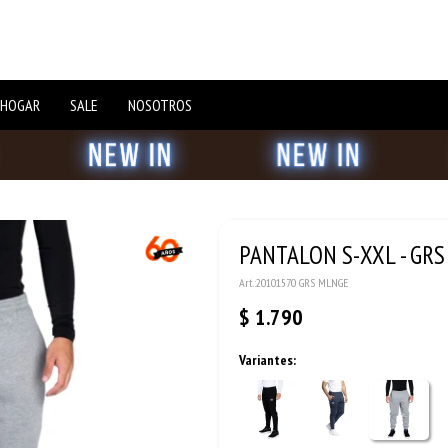
 HOGAR
SALE
NOSOTROS
PANTALON S-XXL - GR
20101570 GRS MLNGE
$
1.790
Variantes: