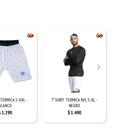
TERMICA S-XXL -
T´SHIRT TERMICA M/L S-XL -
CA
BLANCO
NEGRO
$
1.290
$
1.490