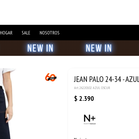
 HOGAR
SALE
NOSOTROS
JEAN PALO 24-34 - AZU
26220102 AZUL OSCUR
$
2.390