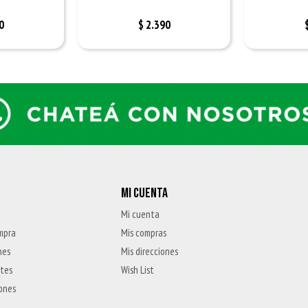
0
$
2.390
MI CUENTA
Mi cuenta
mpra
Mis compras
nes
Mis direcciones
ntes
Wish List
iones