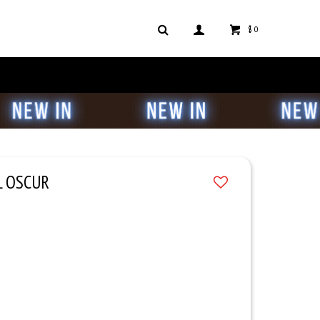
$
0
L OSCUR