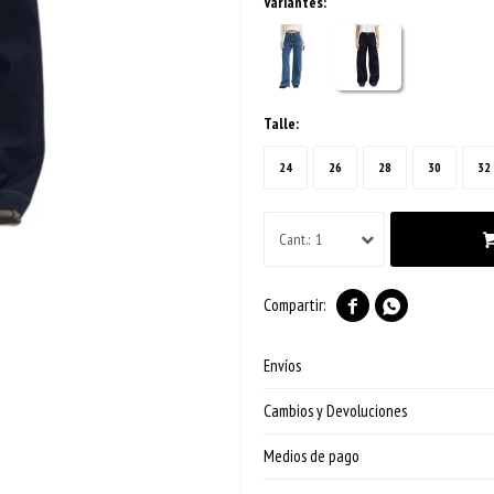
Variantes:
Talle:
24
26
28
30
32
1


Envíos
Cambios y Devoluciones
Medios de pago