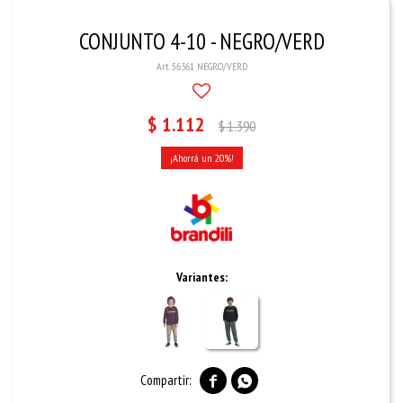
CONJUNTO 4-10 - NEGRO/VERD
56361 NEGRO/VERD
$
1.112
$
1.390
20
Variantes:

