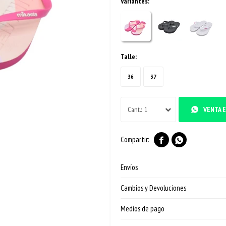
Variantes:
Talle:
36
37
1
VENTA E


Envíos
Cambios y Devoluciones
Medios de pago