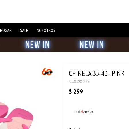
 HOGAR
SALE
NOSOTROS
CHINELA 35-40 - PINK
591700 PINK
$
299