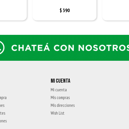
$
390
MI CUENTA
Mi cuenta
mpra
Mis compras
nes
Mis direcciones
ntes
Wish List
iones