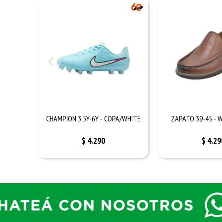
CHAMPION 3.5Y-6Y - COPA/WHITE
ZAPATO 39-45 - 
$
4.290
$
4.29