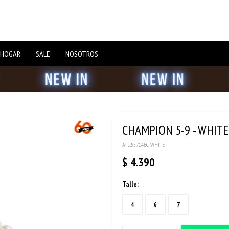
 HOGAR
SALE
NOSOTROS
CHAMPION 5-9 - WHITE
557146C WHITE
$
4.390
Talle:
4
6
7