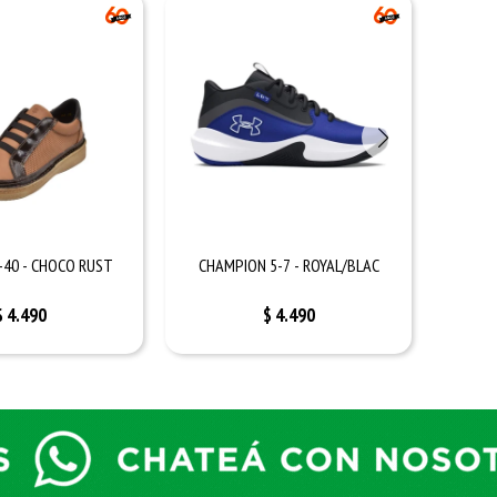
-40 - CHOCO RUST
CHAMPION 5-7 - ROYAL/BLAC
CHA
$
4.490
$
4.490