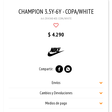
CHAMPION 3.5Y-6Y - COPA/WHITE
DV4348-401 COPA/WHITE
$
4.290


Envíos
Cambios y Devoluciones
Medios de pago