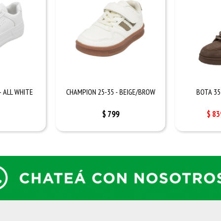
- ALL WHITE
CHAMPION 25-35 - BEIGE/BROW
BOTA 35
$
799
$
83