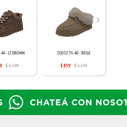
-40 - LT.BROWN
ZUECO 35-40 - BEIGE
CHAMP
9
$
1.199
$
839
$
1.199