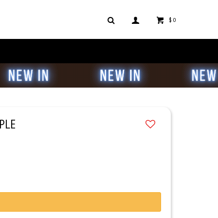
$
0
RPLE