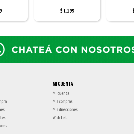
9
$
1.199
MI CUENTA
Mi cuenta
mpra
Mis compras
nes
Mis direcciones
ntes
Wish List
iones