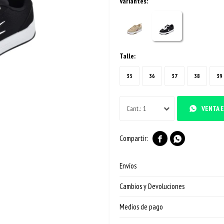
Variantes:
Talle:
35
36
37
38
39
1
VENTA E


Envíos
Cambios y Devoluciones
Medios de pago