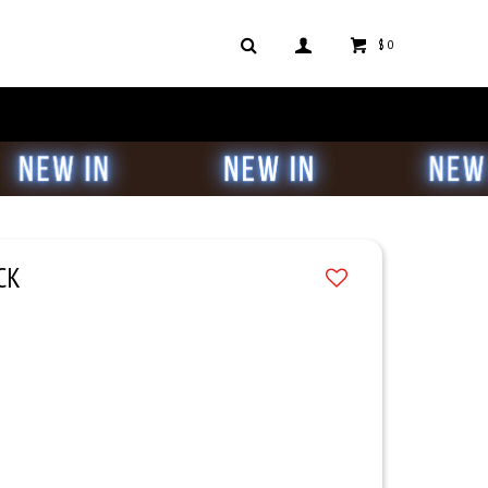
$
0
CK