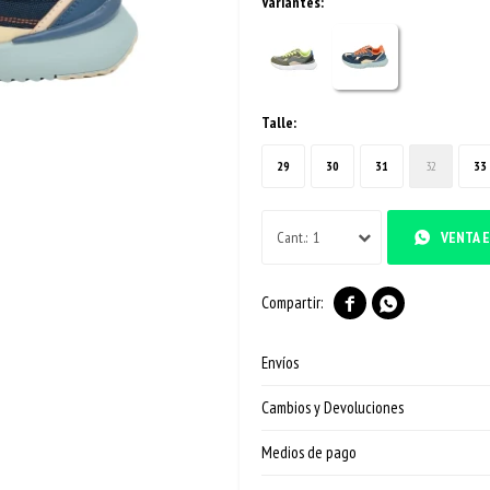
Variantes:
Talle:
29
30
31
32
33
1
VENTA E


Envíos
Cambios y Devoluciones
Medios de pago