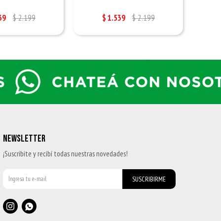
39
$
2.199
$
1.539
$
2.199
NEWSLETTER
¡Suscribite y recibí todas nuestras novedades!
SUSCRIBIRME

