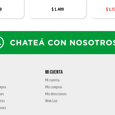
9
$
1.499
$
1.5
MI CUENTA
Mi cuenta
mpra
Mis compras
nes
Mis direcciones
ntes
Wish List
iones