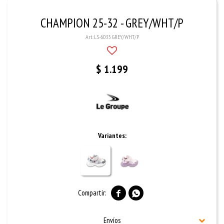
CHAMPION 25-32 - GREY/WHT/P
LS-6033 GREY/WHT/P
$
1.199
Variantes:


Envíos