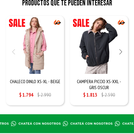
Productos que te pueden interesar
CHALECO DINLO XS-XL - BEIGE
CAMPERA PICCIO XS-XXL -
GRIS OSCUR
$
1.794
$
2.990
$
1.813
$
2.590