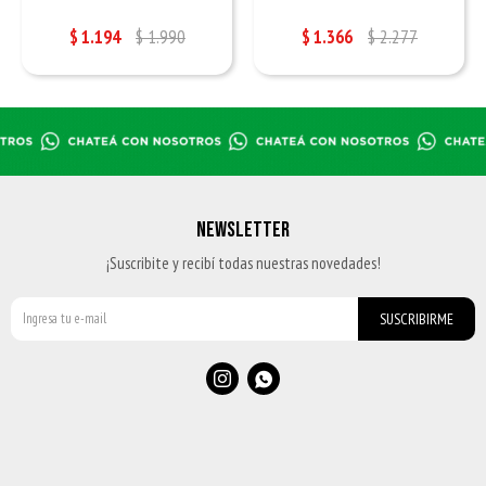
$
1.194
$
1.990
$
1.366
$
2.277
NEWSLETTER
¡Suscribite y recibí todas nuestras novedades!
SUSCRIBIRME

