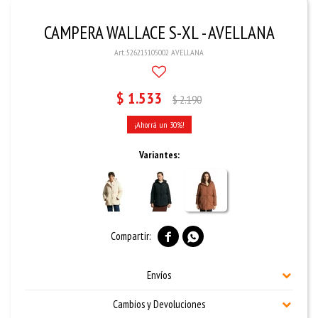
CAMPERA WALLACE S-XL - AVELLANA
526215105002 AVELLANA
$
1.533
$
2.190
30
Variantes:


Envíos
Cambios y Devoluciones