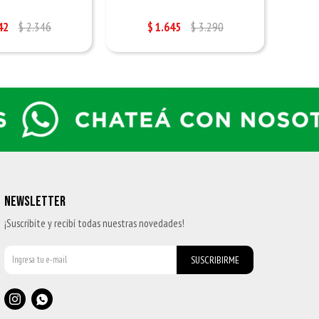
42
$
2.346
$
1.645
$
3.290
NEWSLETTER
¡Suscribite y recibí todas nuestras novedades!
SUSCRIBIRME

