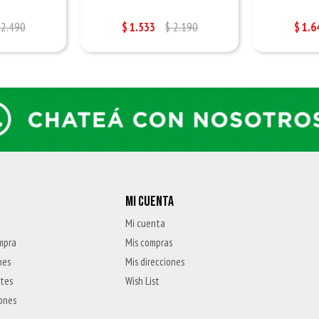
2.490
$
1.533
$
2.190
$
1.6
MI CUENTA
Mi cuenta
mpra
Mis compras
nes
Mis direcciones
ntes
Wish List
iones