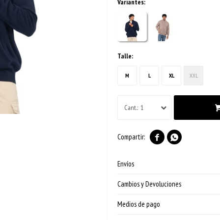
Variantes:
Talle:
M
L
XL
XXL
1


Envíos
Cambios y Devoluciones
Medios de pago