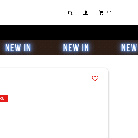
$
0
40