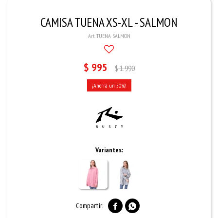
CAMISA TUENA XS-XL - SALMON
TUENA SALMON
$
995
$
1.990
50
Variantes:

